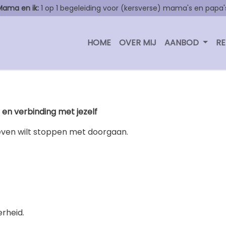
Mama en ik:
1 op 1 begeleiding voor (kersverse) mama's en papa'
HOME
OVER MIJ
AANBOD
RE
en verbinding met jezelf
e even wilt stoppen met doorgaan.
erheid.