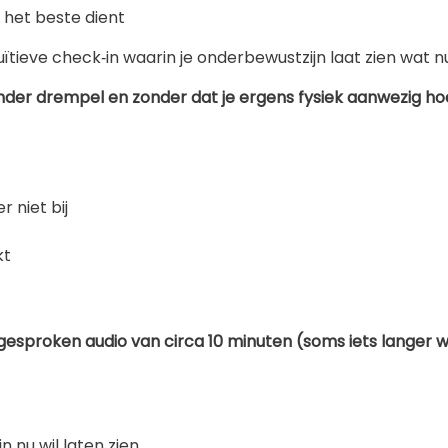
 het beste dient
ntuïtieve check‑in waarin je onderbewustzijn laat zien wat 
er drempel en zonder dat je ergens fysiek aanwezig hoeft
r niet bij
kt
esproken audio van circa 10 minuten (soms iets langer w
 nu wil laten zien