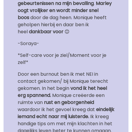
gebeurtenissen na mijn bevalling
.
Marley
oogt vrolijker en wordt minder snel
boos
door de dag heen. Monique heeft
geholpen hierbij en daar ben ik
heel
dankbaar voor
😊
-Soraya-
*Self-care voor je ziel/Moment voor je
zelf*
Door een burnout ben ik met NEI in
contact gekomen/ bij Monique terecht
gekomen. In het begin
vond ik het heel
erg spannend.
Monique creëerde een
ruimte van
rust en geborgenheid
waardoor ik het gevoel kreeg dat
eindelijk
iemand echt naar mij luisterde.
Ik kreeg
handige tips om met mijn klachten in het
dagelijks leven beter te kunnen omgaan.